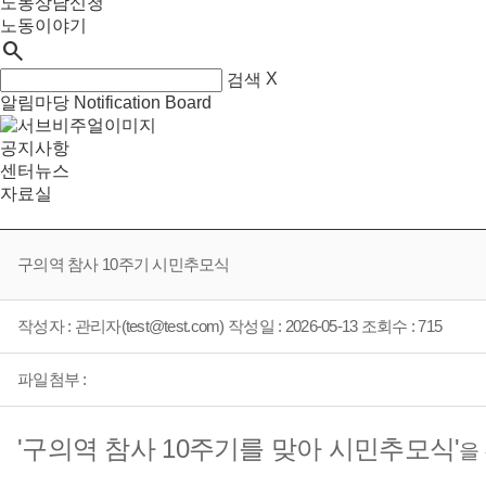
노동상담신청
노동이야기
search
X
검색
알림마당
Notification Board
공지사항
센터뉴스
자료실
구의역 참사 10주기 시민추모식
작성자 : 관리자(test@test.com) 작성일 : 2026-05-13 조회수 : 715
파일첨부 :
'구의역 참사 10주기를 맞아 시민추모식'
을