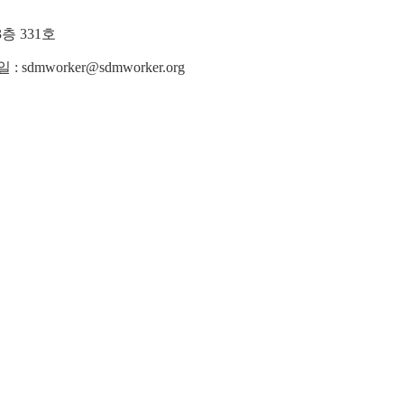
층 331호
메일 : sdmworker@sdmworker.org