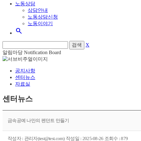
노동상담
상담안내
노동상담신청
노동이야기
search
검색
X
알림마당
Notification Board
공지사항
센터뉴스
자료실
센터뉴스
금속공예 나만의 펜던트 만들기
작성자 : 관리자(test@test.com) 작성일 : 2025-08-26 조회수 : 879