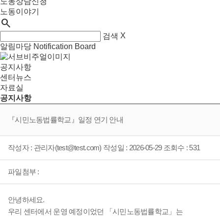
노동상담신청
노동이야기
search
X
검색
알림마당
Notification Board
공지사항
센터뉴스
자료실
공지사항
『시민노동법률학교』일정 연기 안내
작성자 : 관리자(test@test.com) 작성일 : 2026-05-29 조회수 : 531
파일첨부 :
안녕하세요.
우리 센터에서 운영 예정이었던 「시민노동법률학교」는